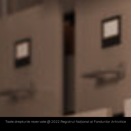
Toate drepturile rezervate @ 2022 Registrul Național al Fondurilor Arhivitice